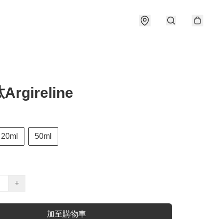
rgireline
20ml
50ml
+
加至購物車