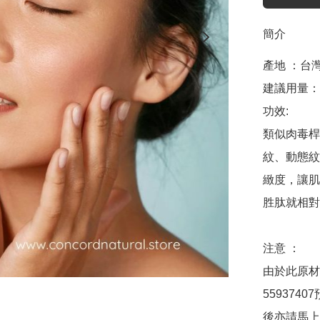
簡介
產地 ：台灣
建議用量： 1
功效:

類似肉毒桿
紋、動態紋
緻度，讓肌
胜肽就相對
注意 ：

由於此原材
55937
後亦請馬上