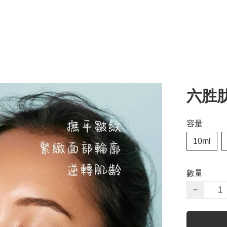
六胜肽A
容量
10ml
數量
−