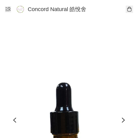
Concord Natural 皓悅舍