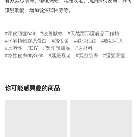
有效緊緻肌膚、修復細紋、延緩衰老、滋潤保補皮膚；亦可
護髮潤髮、增加髮質彈性等等。

頭皮頭髮hair
改善皺紋
天然面部護膚品工作坊
水解植物膠原蛋白
皓悅舍
減少細紋
收細毛孔
水溶性
DIY
製作護膚品
原材料
乾性皮膚drySkin
延緩衰老
緊緻肌膚
護髮潤髮
你可能感興趣的商品