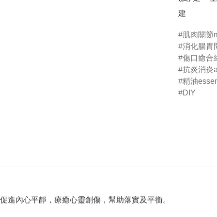
建
肌肉關節mus
消化腸胃問題
傷口癒合結痂
抗炎消炎ant
精油essent
DIY
促進內心平靜，療癒心靈創傷，幫助落實及平衡。