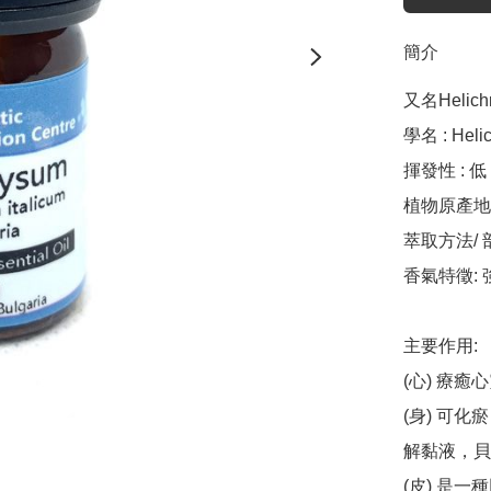
簡介
又名Helich
學名 : Helic
揮發性 : 低

植物原產地 : 
萃取方法/ 部
香氣特徵:
主要作用: 

(心) 療
(身) 可
解黏液，貝
(皮) 是