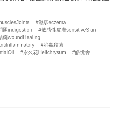
clesJoints
濕疹eczema
indigestion
敏感性皮膚sensitiveSkin
woundHealing
iInflammatory
消毒殺菌
ialOil
永久花Helichrysum
皓悅舍