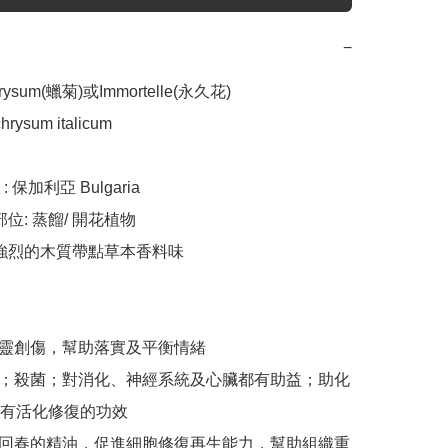
−
rysum(蠟菊)或Immortelle(永久花)

hrysum italicum

保加利亞 Bulgaria

位: 蒸餾/ 開花植物

 強烈的木質帶點草本香料味

癒心靈創傷，幫助落實及平衡情緒

化瘀；殺菌；對消化、神經系統及心臟都有助益；助化
有活化修復的功效

一種回春的精油，促進細胞修復再生能力，幫助組織重