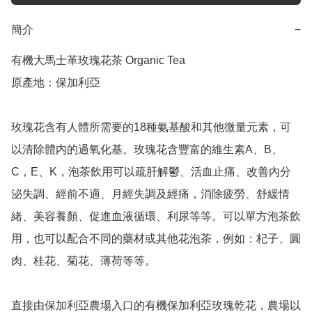
簡介
−
有機大馬士革玫瑰花茶 Organic Tea

原產地：保加利亞

玫瑰花含有人體所需要的18種氨基酸和其他微量元素，可
以清除體内的過氧化基。玫瑰花含豐富的維生素A、B、
C，E、K，泡茶飲用可以疏肝解鬱、活血止痛、改善內分
泌失調、經前不適、月經失調及經痛，消除疲勞、舒緩情
緒、美容養顏、促進血液循環、利尿等等。可以單方泡茶飲
用，也可以配合不同的藥材或其他花泡茶，例如：杞子、圓
肉、桂花、菊花、薄荷等等。

直接由保加利亞農場入口的有機保加利亞玫瑰乾花，農場以