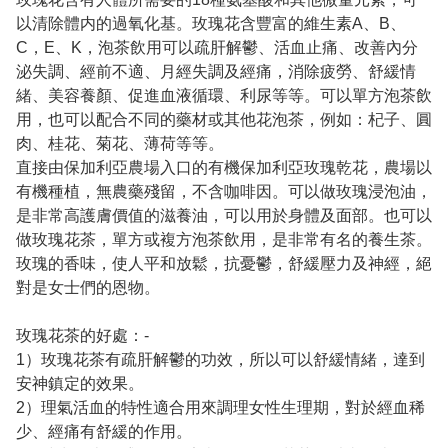
以清除體内的過氧化基。玫瑰花含豐富的維生素A、B、
C，E、K，泡茶飲用可以疏肝解鬱、活血止痛、改善內分
泌失調、經前不適、月經失調及經痛，消除疲勞、舒緩情
緒、美容養顏、促進血液循環、利尿等等。可以單方泡茶飲
用，也可以配合不同的藥材或其他花泡茶，例如：杞子、圓
肉、桂花、菊花、薄荷等等。
直接由保加利亞農場入口的有機保加利亞玫瑰乾花，農場以
有機種植，無農藥殘留，不含咖啡因。可以做玫瑰浸泡油，
是非常高護膚價值的滋養油，可以用於身體及面部。也可以
做玫瑰花茶，單方或複方泡茶飲用，是非常有名的養生茶。
玫瑰的香味，使人平和放鬆，抗憂鬱，舒緩壓力及神經，絕
對是女士們的恩物。
玫瑰花茶的好處：-
1）玫瑰花茶有疏肝解鬱的功效，所以可以舒緩情緒，達到
安神鎮定的效果。
2）理氣活血的特性適合用來調理女性生理期，對於經血稀
少、經痛有舒緩的作用。