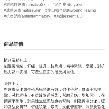
敏感性皮膚sensitiveSkin
乾性皮膚drySkin
成熟皮膚matureSkin
傷口癒合結痂woundHealing
抗炎消炎antiInflammatory
精油essentialOil
商品詳情
情緒及精神上：
能溫暖情緒，舒緩，提升，抗焦慮，精神緊張，憂鬱，對抗
壓力及罪疚感，可產生正面的感受與自信。
身體上：
對皮膚及泌尿生殖系統特別有效，強化子宮，舒緩子宮痙
攣，減輕經痛，有益於陰道感染，幫助分娩，增加乳汁，荷
爾蒙平衡劑，對男性生殖系統也有幫助，刺激胃液分泌，暖
和及強化胃部，舒緩咳嗽，喉痛，支氣管痙攣，調節及強化