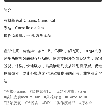
簡介
−
有機基底油 Organic Carrier Oil

學名：Camellia oleifera

植物原產地：中國; 澳洲產品

產品性質：富含維生素A、B、C和E，礦物質，omega-6必
需脂肪酸和omega-9脂肪酸。使頭髮的外觀煥發活力，防治
脫髮。保濕，快速吸收，能夠滲透到皮膚和毛囊深層。促進
皮膚彈性，防止外觀衰老舒緩乾燥皮膚的刺激。非常穩定的
油。
有機organic
頭皮頭髮hair
乾性皮膚drySkin
成熟皮膚matureSkin
茶花籽油
CamelliaOil
防治脫髮
皓悅舍
DIY
製作護膚品
原材料