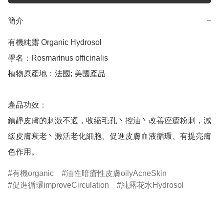
簡介
−
有機純露 Organic Hydrosol

學名：Rosmarinus officinalis

植物原產地：法國; 美國產品

產品功效：

鎮靜皮膚的刺激不適，收縮毛孔丶控油丶改善痤瘡粉刺，減
緩皮膚衰老丶激活老化細胞、促進皮膚血液循環、有提亮膚
色作用。
有機organic
油性暗瘡性皮膚oilyAcneSkin
促進循環improveCirculation
純露花水Hydrosol