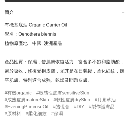
簡介
−
有機基底油 Organic Carrier Oil

學名：Oenothera biennis

植物原產地：中國; 澳洲產品

產品性質：保濕，使肌膚恢復活力，富含多不飽和脂肪酸，
易於吸收，修復受損皮膚，尤其是在日曬後，柔化細紋，撫
平肌膚。特別適合成熟、乾燥及問題皮膚。
有機organic
敏感性皮膚sensitiveSkin
成熟皮膚matureSkin
乾性皮膚drySkin
月見草油
EveningPrimroseOil
皓悅舍
DIY
製作護膚品
原材料
柔化細紋
保濕