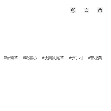
岩蘭草
歐雲杉
快樂鼠尾草
佛手柑
苦橙葉