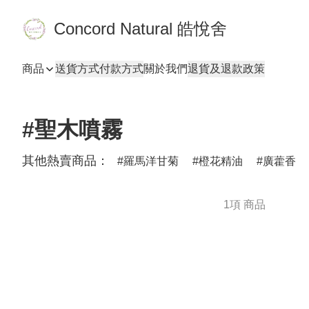
Concord Natural 皓悅舍
商品
送貨方式
付款方式
關於我們
退貨及退款政策
#聖木噴霧
其他熱賣商品：
羅馬洋甘菊
橙花精油
廣藿香
1項 商品