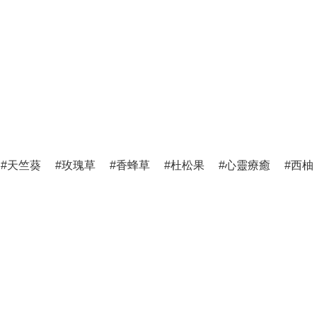
天竺葵
玫瑰草
香蜂草
杜松果
心靈療癒
西柚