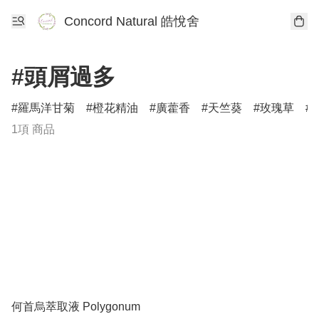
Concord Natural 皓悅舍
#頭屑過多
羅馬洋甘菊
橙花精油
廣藿香
天竺葵
玫瑰草
1項 商品
何首烏萃取液 Polygonum